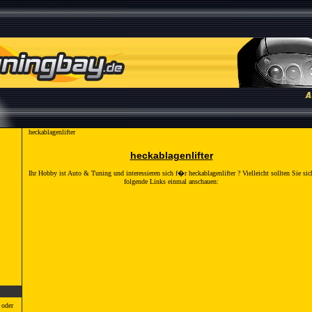
heckablagenlifter
heckablagenlifter
Ihr Hobby ist Auto & Tuning und interessieren sich f�r
heckablagenlifter
? Vielleicht sollten Sie sic
folgende Links einmal anschauen:
 oder