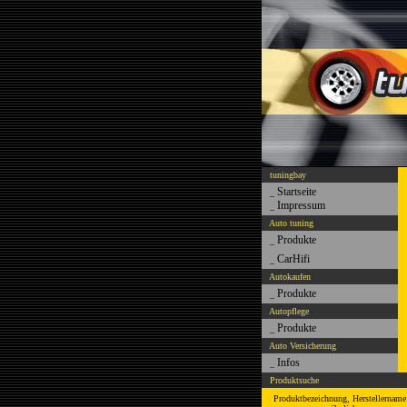
tuningbay
Startseite
_
Impressum
_
Auto tuning
Produkte
_
CarHifi
_
Autokaufen
Produkte
_
Autopflege
Produkte
_
Auto Versicherung
Infos
_
Produktsuche
Produktbezeichnung, Herstellername