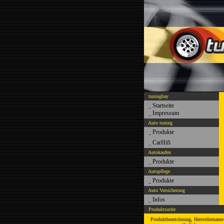
tuningbay
Startseite
_
Impressum
_
Auto tuning
Produkte
_
CarHifi
_
Autokaufen
Produkte
_
Autopflege
Produkte
_
Auto Versicherung
Infos
_
Produktsuche
Produktbezeichnung, Herstellername