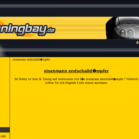
eisenmann endschalld�mpfer
eisenmann endschalld�mpfer
Ihr Hobby ist Auto & Tuning und interessieren sich f�r
eisenmann endschalld�mpfer
? Vielleicht
sollten Sie sich folgende Links einmal anschauen:
 oder