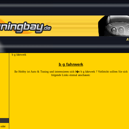
b g fahrwerk
b g fahrwerk
Ihr Hobby ist Auto & Tuning und interessieren sich f�r
b g fahrwerk
? Vielleicht sollten Sie sich
folgende Links einmal anschauen:
 oder