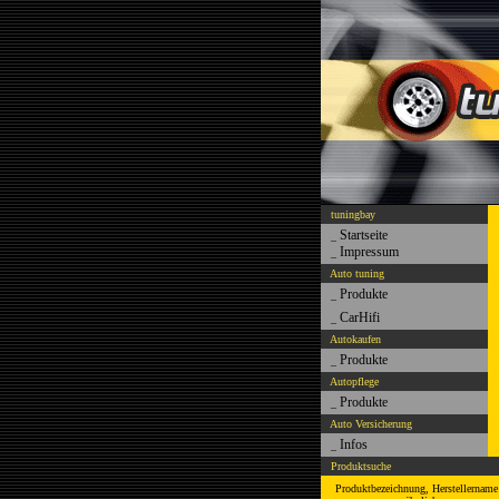
tuningbay
Startseite
_
Impressum
_
Auto tuning
Produkte
_
CarHifi
_
Autokaufen
Produkte
_
Autopflege
Produkte
_
Auto Versicherung
Infos
_
Produktsuche
Produktbezeichnung, Herstellername